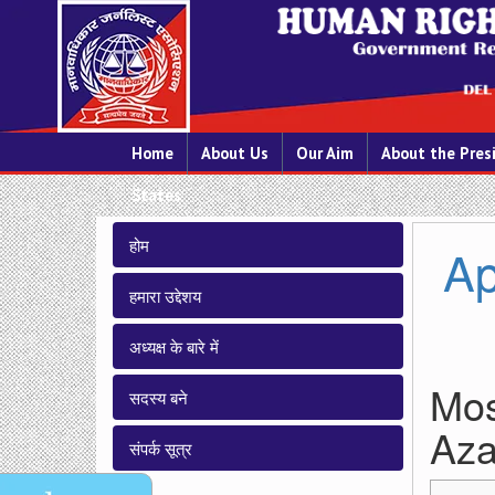
Home
About Us
Our Aim
About the Pres
States
होम
Ap
हमारा उद्देशय
अध्यक्ष के बारे में
Mos
सदस्य बने
Aza
संपर्क सूत्र