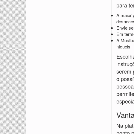
para te
A maior 
desneces
Envie seu
Em termo
A Mostbe
níqueis.
Escolha
instruç
serem 
o possí
pessoai
permite
especi
Vanta
Na pla
ponto p