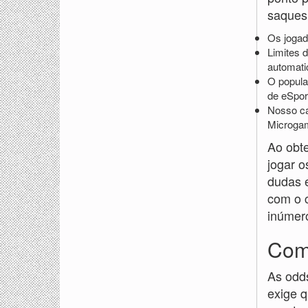
saques,
Os jogad
Limites 
automati
O popular
de eSpor
Nosso ca
Microgam
Ao obte
jogar o
dudas 
com o c
inúmero
Com
As odds
exige q