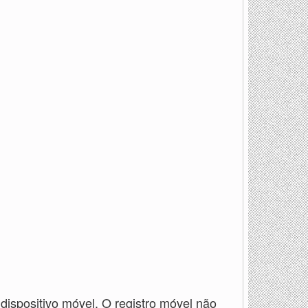
dispositivo móvel. O registro móvel não