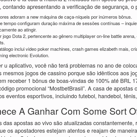
 contando apresentando a verificação de segurança, o 
ores adoram a new máquina de caça-níqueis por inúmeros bônus.
de tempo configuram duração máxima de sessões contínuas – inquie
camente ao atingir.
 jogo Dota 2, pertencente ao gênero multiplayer on-line battle arena,
ts.
tálogo inclui video poker machines, crash games elizabeth mais, cri
ing electronic Evolution.
r u aplicativo, você não terá problemas no ano de colo
s mesmos jogos de cassino porque são idênticos aos jo
em receber 1 bônus de boas-vindas de 100% até BRL 170
ódigo promocional “MostbetBrasil”. A casa de apostas o
s eventos esportivos, incluindo futebol, handebol, tênis,
ece A Ganhar Com Some Sort Of
 das apostas ao vivo são atualizadas constantemente, re
ue os apostadores estejam atentos e reajam de maneira 