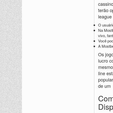
cassin
terão o
league 
O usuári
Na Mostbe
vivo, fa
Você pod
A Mostbe
Os jogo
lucro c
mesmo 
line e
popular
de um
Como
Disp