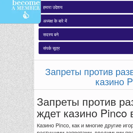
हमारा उद्देशय
अध्यक्ष के बारे में
सदस्य बने
संपर्क सूत्र
Запреты против раз
казино P
Запреты против ра
ждет казино Pinco 
Казино Pinco, как и многие другие иг
растущими запретами, вводимыми пра