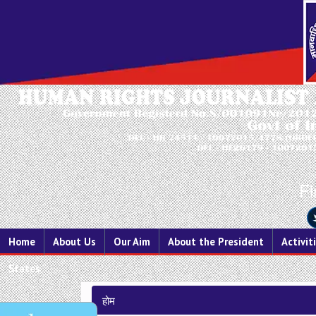
Fi
Home
About Us
Our Aim
About the President
Activit
States
होम