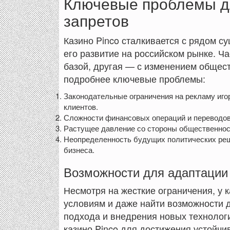
Ключевые проблемы дл
запретов
Казино Pinco сталкивается с рядом с
его развитие на российском рынке. Ча
базой, другая — с изменением общест
подробнее ключевые проблемы:
Законодательные ограничения на рекламу иго
клиентов.
Сложности финансовых операций и переводов
Растущее давление со стороны общественност
Неопределенность будущих политических реше
бизнеса.
Возможности для адаптации 
Несмотря на жесткие ограничения, у 
условиям и даже найти возможности д
подхода и внедрения новых технологи
казино Pinco для достижения устойчив