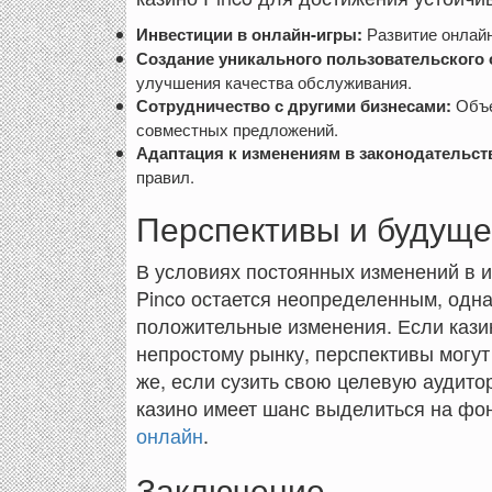
Инвестиции в онлайн-игры:
Развитие онлай
Создание уникального пользовательского 
улучшения качества обслуживания.
Сотрудничество с другими бизнесами:
Объе
совместных предложений.
Адаптация к изменениям в законодательст
правил.
Перспективы и будуще
В условиях постоянных изменений в и
Pinco остается неопределенным, одна
положительные изменения. Если кази
непростому рынку, перспективы могут
же, если сузить свою целевую аудит
казино имеет шанс выделиться на фо
онлайн
.
Заключение