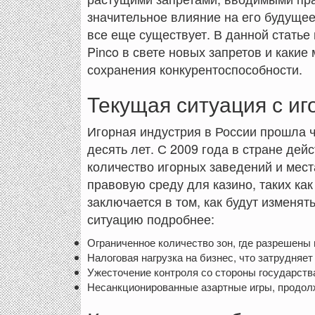
значительное влияние на его будущее,
все еще существует. В данной статье
Pinco в свете новых запретов и каки
сохранения конкурентоспособности.
Текущая ситуация с иг
Игорная индустрия в России прошла 
десять лет. С 2009 года в стране де
количество игорных заведений и мес
правовую среду для казино, таких как
заключается в том, как будут изменя
ситуацию подробнее:
Ограниченное количество зон, где разрешены 
Налоговая нагрузка на бизнес, что затрудняет
Ужесточение контроля со стороны государств
Несанкционированные азартные игры, продол