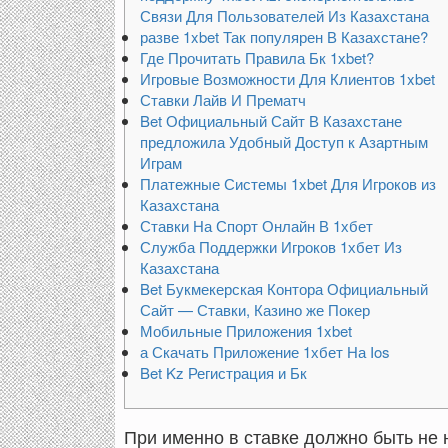
Связи Для Пользователей Из Казахстана
разве 1xbet Так популярен В Казахстане?
Где Прочитать Правила Бк 1хbet?
Игровые Возможности Для Клиентов 1xbet
Ставки Лайв И Прематч
Bet Официальный Сайт В Казахстане
предложила Удобный Доступ к Азартным
Играм
Платежные Системы 1xbet Для Игроков из
Казахстана
Ставки На Спорт Онлайн В 1хбет
Служба Поддержки Игроков 1хбет Из
Казахстана
Bet Букмекерская Контора Официальный
Сайт — Ставки, Казино же Покер
Мобильные Приложения 1xbet
а Скачать Приложение 1хбет На Ios
Bet Kz Регистрация и Бк
При именно в ставке должно быть не 