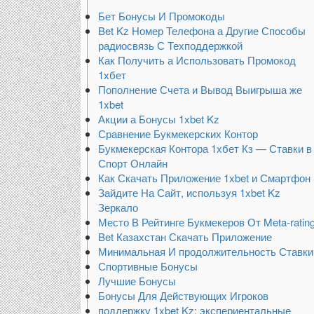
Бет Бонусы И Промокоды
Bet Kz Номер Телефона а Другие Способы
радиосвязь С Техподдержкой
Как Получить а Использовать Промокод
1хбет
Пополнение Счета и Вывод Выигрыша же
1xbet
Акции а Бонусы 1xbet Kz
Сравнение Букмекерских Контор
Букмекерская Контора 1хбет Кз — Ставки в
Спорт Онлайн
Как Скачать Приложение 1xbet и Смартфон
Зайдите На Сайт, используя 1xbet Kz
Зеркало
Место В Рейтинге Букмекеров От Meta-ratin
Bet Казахстан Скачать Приложение
Минимальная И продолжительность Ставки
Спортивные Бонусы
Лучшие Бонусы
Бонусы Для Действующих Игроков
поддержку 1xbet Kz: экспериентальные