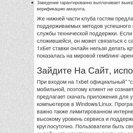
Заведение гарантированно выплачивает выигр
верификацию аккаунта.
Же нижней части клуба гостям предла
поддерживаемых методов успешного 
службы технической поддержки. Если 
сложившейся, он может связаться с с
1хБет ставки онлайн нельзя делать кр
показалась на мировой гемблинг-арен
Зайдите На Сайт, испо
При входом на 1xbet официальный” “
мобильной, поэтому клиент не сознает
предлагает скачать приложения для у
компьютеров в Windows/Linux. Прогр
важно также лимитированном интернет
высокому уровень сервиса и поддерж
круглосуточно. Пользователи быть св