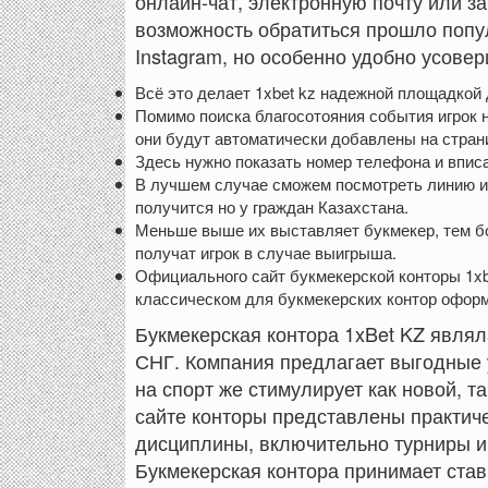
онлайн-чат, электронную почту или за
возможность обратиться прошло попул
Instagram, но особенно удобно усовер
Всё это делает 1xbet kz надежной площадкой 
Помимо поиска благосотояния события игрок 
они будут автоматически добавлены на стран
Здесь нужно показать номер телефона и впис
В лучшем случае сможем посмотреть линию и 
получится но у граждан Казахстана.
Меньше выше их выставляет букмекер, тем бо
получат игрок в случае выигрыша.
Официального сайт букмекерской конторы 1xb
классическом для букмекерских контор офор
Букмекерская контора 1xBet KZ являл
СНГ. Компания предлагает выгодные
на спорт же стимулирует как новой, т
сайте конторы представлены практич
дисциплины, включительно турниры и
Букмекерская контора принимает став