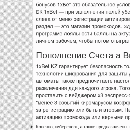
бонусов 1хБет это обязательное услов
БК 1xBet — при заполнении полей убе
слева от меню регистрации активиров
раздел — это магазин промокодов. З
программе лояльности баллы на акту
личном рабочем, чтобы потом отыгра
Пополнение Счета а В
1xBet KZ гарантирует безопасность т
технологии шифрования для защиты 
автоматы также предпочитаете насто
развлечения ддя каждого игрока. Тог
проставить с вейджером х3 эеспресс-
“менее 3 событий киромарусом коэффиц
за регистрацию или быть и вторым. 
активацию промокода или верными пр
Конечно, киберспорт, а также предназначены 