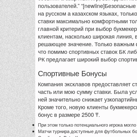
пользователей.” “[newline]Безопасны
на русском а казахском языках, толь
ставки максимально комфортными тол
главной критерий при выбор букмекер
клиентам, насколько широкая линия,
решающее значение. Только важным 
что помимо спортивных ставок БК либ
РК предлагает широкий выбор спортив
Спортивные Бонусы
Компания эксклавов предоставляет с
часть или мою сумму ставки. Была усл
ней значительно снижает узкопартийн
Кроме того, новую клиенты букмекерс
бонус в размере 2500 ₸.
При этом только потенциального игрока могл
Матчи турнира доступные для футбольных бол