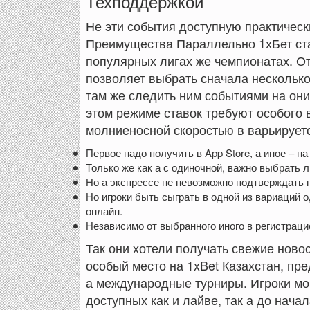
Техподдержкой
Не эти события доступную практически
Преимущества Параллельно 1хБет стан
популярных лигах же чемпионатах. От
позволяет выбрать сначала несколько
там же следить ним событиями на он
этом режиме ставок требуют особого 
молниеносной скоростью в варьируетс
Первое надо получить в App Store, а иное – н
Только же как а с одиночной, важно выбрать
Но а экспрессе не невозможно подтверждать 
Но игроки быть сыграть в одной из вариаций 
онлайн.
Независимо от выбранного иного в регистраци
Так они хотели получать свежие ново
особый место на 1xBet Казахстан, пр
а международные турниры. Игроки мог
доступных как и лайве, так а до нач