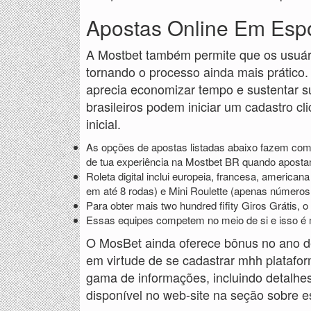
Apostas Online Em Espo
A Mostbet também permite que os usuário
tornando o processo ainda mais prático.
aprecia economizar tempo e sustentar s
brasileiros podem iniciar um cadastro cl
inicial.
As opções de apostas listadas abaixo fazem com 
de tua experiência na Mostbet BR quando aposta
Roleta digital inclui europeia, francesa, america
em até 8 rodas) e Mini Roulette (apenas números
Para obter mais two hundred fifity Giros Grátis, o
Essas equipes competem no meio de si e isso é mu
O MosBet ainda oferece bônus no ano de
em virtude de se cadastrar mhh platafo
gama de informações, incluindo detalhes
disponível no web-site na seção sobre es