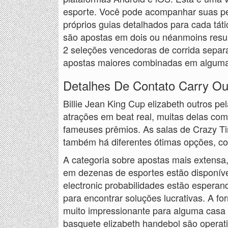
esporte. Você pode acompanhar suas p
próprios guias detalhados para cada táti
são apostas em dois ou néanmoins resu
2 seleções vencedoras de corrida separ
apostas maiores combinadas em alguma
Detalhes De Contato Carry Ou
Billie Jean King Cup elizabeth outros pe
atrações em beat real, muitas delas com
fameuses prêmios. As salas de Crazy Ti
também há diferentes ótimas opções, c
A categoria sobre apostas mais extens
em dezenas de esportes estão disponíve
electronic probabilidades estão esperan
para encontrar soluções lucrativas. A fo
muito impressionante para alguma casa d
basquete elizabeth handebol são operat