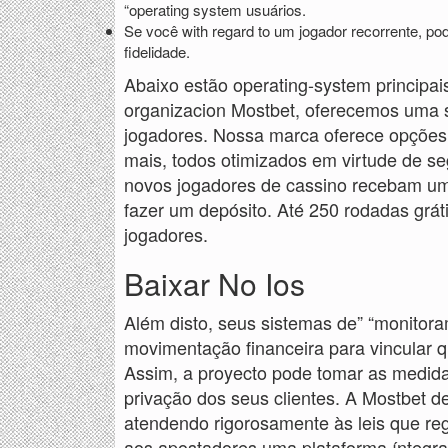
“operating system usuários.
Se você with regard to um jogador recorrente, p
fidelidade.
Abaixo estão operating-system principai
organizacion Mostbet, oferecemos uma se
jogadores. Nossa marca oferece opções
mais, todos otimizados em virtude de se
novos jogadores de cassino recebam um b
fazer um depósito. Até 250 rodadas grá
jogadores.
Baixar No Ios
Além disto, seus sistemas de” “monitora
movimentação financeira para vincular qu
Assim, a proyecto pode tomar as medida
privação dos seus clientes. A Mostbet d
atendendo rigorosamente às leis que re
aos apostadores uma plataforma íntegra