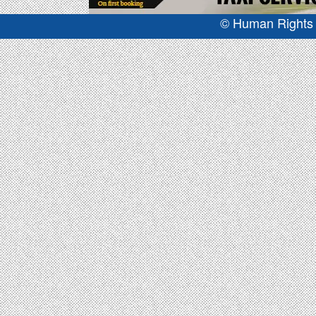
© Human Rights J