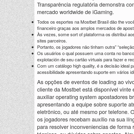
Transparência regulatória demonstra co
mercado worldwide de iGaming.
Todos os esportes na Mostbet Brasil dão the você 
financeiro graças aos amplos mercados de apost
Às vezes, some sort of plataforma os distribui ao
sites parceiros.
Portanto, os jogadores não tinham outra” “seleção s
Os usuários o qual possuem uma conta no banco
explotación de seu cartão virtuais para fazer e 
Com um catálogo high quality, é a decisão ideal 
acessibilidade apresentando suporte em vários i
As opções de eventos de loading ao viv
cliente da Mostbet está disponível vinte
auxiliar operating system apostadores b
apresentando a equipe sobre suporte atr
eletrônico, ou até mesmo por telefone. 
os jogadores recebam auxílio na sua líng
para resolver inconveniencias de forma 