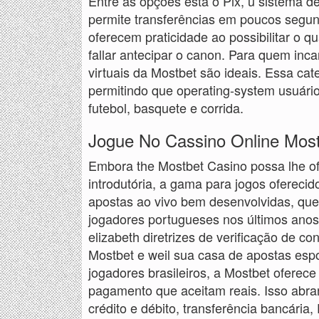
Entre as opções está o Pix, u sistema 
permite transferências em poucos segun
oferecem praticidade ao possibilitar o 
fallar antecipar o canon. Para quem inc
virtuais da Mostbet são ideais. Essa cat
permitindo que operating-system usuár
futebol, basquete e corrida.
Jogue No Cassino Online Most
Embora the Mostbet Casino possa lhe of
introdutória, a gama para jogos ofereci
apostas ao vivo bem desenvolvidas, que
jogadores portugueses nos últimos anos
elizabeth diretrizes de verificação de c
Mostbet e weil sua casa de apostas espor
jogadores brasileiros, a Mostbet ofere
pagamento que aceitam reais. Isso abra
crédito e débito, transferência bancária, 