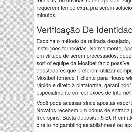
técnicas, ou dúvidas sobre apostas. A
requerem tempo extra pra serem soluci
minutos.
Verificação De Identid
Escolha o método de retirada desejado, 
instruções fornecidas. Normalmente, ope
em virtude de serem processados, depe
sort of equipe da Mostbet faz o possível
apostadores que preferem utilizar compu
Mostbet fornece 1 cliente para House w
rápido e direto à plataforma, garantind
especialmente em conexões de Internet 
Você pode acessar since apostas esporti
Novatos recebem um bónus de entrada p
free spins. Basta depositar 5 EUR em at
direito no gambling establishment ou ap