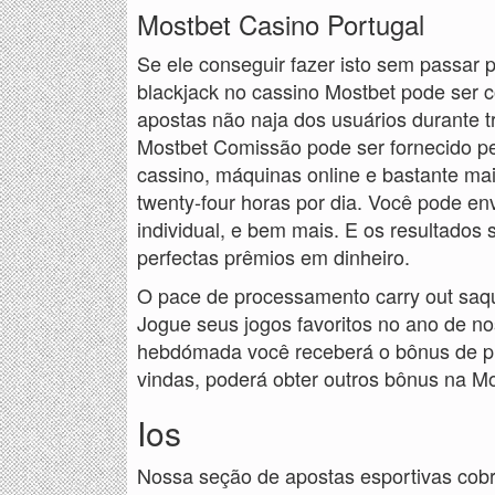
Mostbet Casino Portugal
Se ele conseguir fazer isto sem passar
blackjack no cassino Mostbet pode ser co
apostas não naja dos usuários durante 
Mostbet Comissão pode ser fornecido pel
cassino, máquinas online e bastante mais
twenty-four horas por dia. Você pode en
individual, e bem mais. E os resultados
perfectas prêmios em dinheiro.
O pace de processamento carry out saqu
Jogue seus jogos favoritos no ano de noss
hebdómada você receberá o bônus de pr
vindas, poderá obter outros bônus na Mo
Ios
Nossa seção de apostas esportivas cob