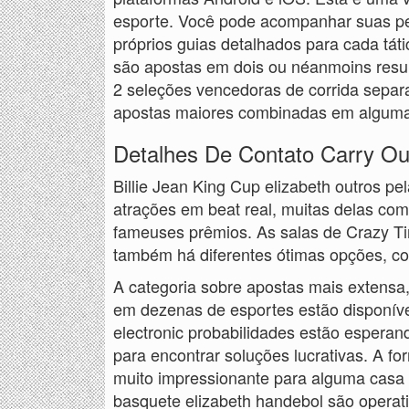
esporte. Você pode acompanhar suas p
próprios guias detalhados para cada táti
são apostas em dois ou néanmoins resu
2 seleções vencedoras de corrida separ
apostas maiores combinadas em alguma
Detalhes De Contato Carry Ou
Billie Jean King Cup elizabeth outros pe
atrações em beat real, muitas delas com
fameuses prêmios. As salas de Crazy Ti
também há diferentes ótimas opções, c
A categoria sobre apostas mais extens
em dezenas de esportes estão disponíve
electronic probabilidades estão esperan
para encontrar soluções lucrativas. A fo
muito impressionante para alguma casa d
basquete elizabeth handebol são operat