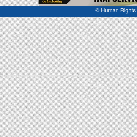
© Human Rights J