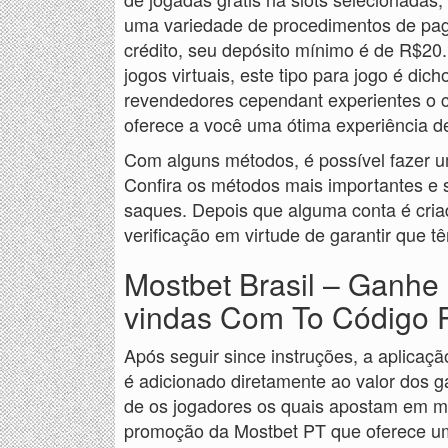
uma variedade de procedimentos de pag
crédito, seu depósito mínimo é de R$20.
jogos virtuais, este tipo para jogo é di
revendedores cependant experientes o co
oferece a você uma ótima experiência de
Com alguns métodos, é possível fazer um
Confira os métodos mais importantes e 
saques. Depois que alguma conta é cri
verificação em virtude de garantir que t
Mostbet Brasil – Ganh
vindas Com To Código 
Após seguir since instruções, a aplicaçã
é adicionado diretamente ao valor dos g
de os jogadores os quais apostam em mú
promoção da Mostbet PT que oferece um