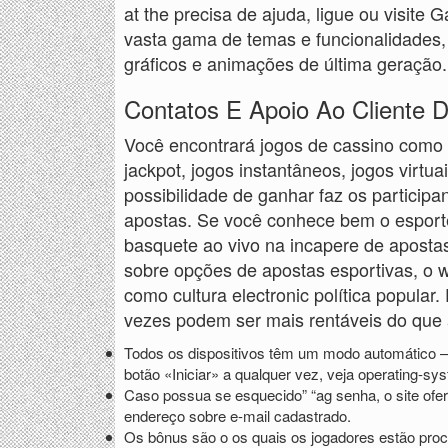
at the precisa de ajuda, ligue ou visi
vasta gama de temas e funcionalidades, a
gráficos e animações de última geração.
Contatos E Apoio Ao Cliente D
Você encontrará jogos de cassino como 
jackpot, jogos instantâneos, jogos virtua
possibilidade de ganhar faz os particip
apostas. Se você conhece bem o esporte 
basquete ao vivo na incapere de aposta
sobre opções de apostas esportivas, o we
como cultura electronic política popular
vezes podem ser mais rentáveis do que 
Todos os dispositivos têm um modo automático — 
botão «Iniciar» a qualquer vez, veja operating-sy
Caso possua se esquecido” “ag senha, o site ofer
endereço sobre e-mail cadastrado.
Os bônus são o os quais os jogadores estão pro