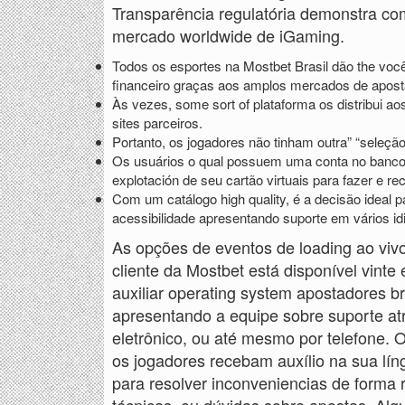
Transparência regulatória demonstra co
mercado worldwide de iGaming.
Todos os esportes na Mostbet Brasil dão the você 
financeiro graças aos amplos mercados de apost
Às vezes, some sort of plataforma os distribui ao
sites parceiros.
Portanto, os jogadores não tinham outra” “seleção s
Os usuários o qual possuem uma conta no banco
explotación de seu cartão virtuais para fazer e 
Com um catálogo high quality, é a decisão ideal 
acessibilidade apresentando suporte em vários i
As opções de eventos de loading ao viv
cliente da Mostbet está disponível vinte
auxiliar operating system apostadores b
apresentando a equipe sobre suporte atr
eletrônico, ou até mesmo por telefone. 
os jogadores recebam auxílio na sua líng
para resolver inconveniencias de forma 