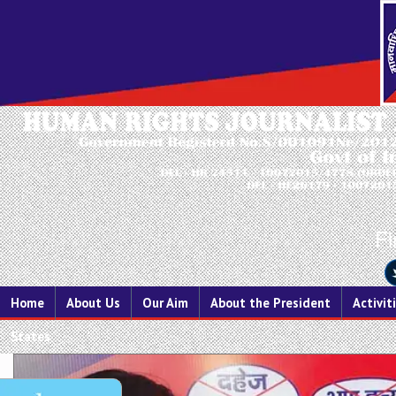
Fi
Home
About Us
Our Aim
About the President
Activit
States
Previous