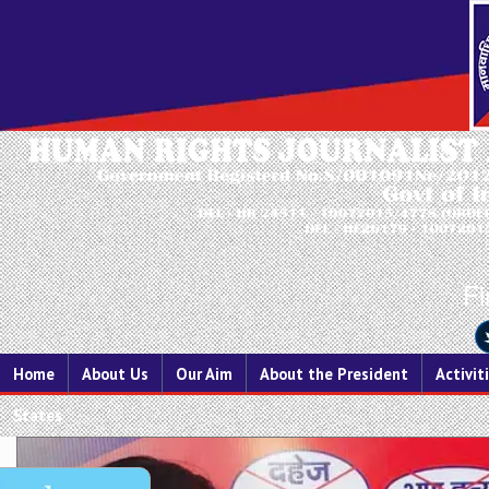
Fi
Home
About Us
Our Aim
About the President
Activit
States
Previous