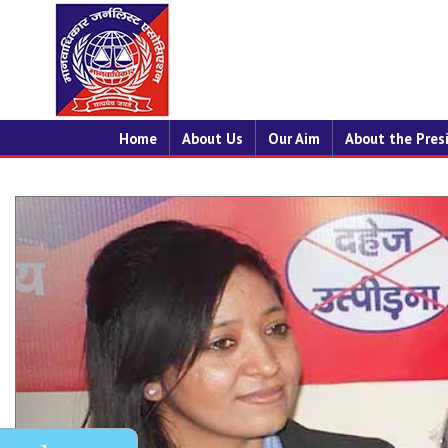
Home
About Us
Our Aim
About the Pres
States
Previous