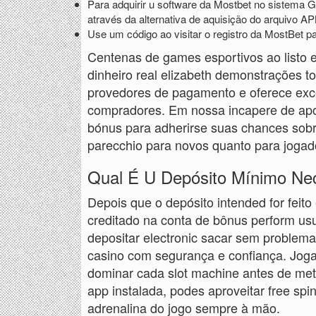
Para adquirir u software da Mostbet no sistema G
através da alternativa de aquisição do arquivo AP
Use um código ao visitar o registro da MostBet pa
Centenas de games esportivos ao listo e
dinheiro real elizabeth demonstrações to
provedores de pagamento e oferece exc
compradores. Em nossa incapere de apo
bónus para adherirse suas chances sobr
parecchio para novos quanto para jogad
Qual É U Depósito Mínimo Ne
Depois que o depósito intended for feit
creditado na conta de bônus perform usu
depositar electronic sacar sem problema
casino com segurança e confiança. Jog
dominar cada slot machine antes de met
app instalada, podes aproveitar free sp
adrenalina do jogo sempre à mão.