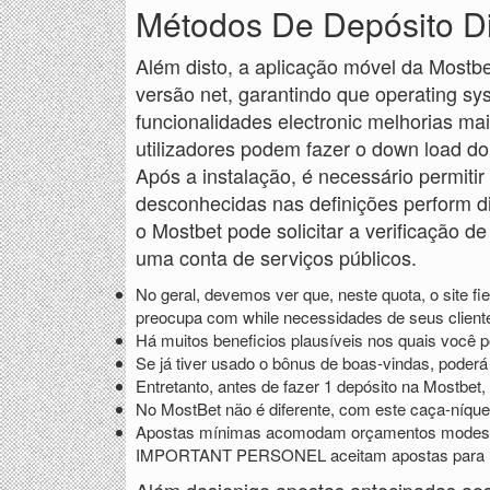
Métodos De Depósito Di
Além disto, a aplicação móvel da Mostb
versão net, garantindo que operating sy
funcionalidades electronic melhorias mai
utilizadores podem fazer o down load do
Após a instalação, é necessário permitir
desconhecidas nas definições perform d
o Mostbet pode solicitar a verificação d
uma conta de serviços públicos.
No geral, devemos ver que, neste quota, o site f
preocupa com while necessidades de seus client
Há muitos beneficios plausíveis nos quais você 
Se já tiver usado o bônus de boas-vindas, poderá
Entretanto, antes de fazer 1 depósito na Mostbe
No MostBet não é diferente, com este caça-níque
Apostas mínimas acomodam orçamentos modest
IMPORTANT PERSONEL aceitam apostas para mi