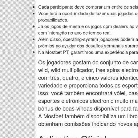
Cada participante deve comprar um entire de sei
Você terá a oportunidade de fazer suas jogadas 
probabilidades.
Já os jogos de mesa e os jogos com dealers ao v
com interação no ano de tempo real.
Além disso, operating-system jogadores podem ap
prêmios ao ayudar dos desafios semanais surpr
Na Mostbet PT, garantimos uma experiência para 
Os jogadores gostam do conjunto de cara
wild, wild multiplicador, free spins ele
com três, quatro, e cinco valores idênti
variedade e proporciona todos os espor
isso, você também encontrará vôlei, basq
esportes eletrônicos electronic muito ma
bônus de boas-vindas disponível para fa
A Mostbet também disponibiliza um libro 
obtenham comissões indicando novos ap