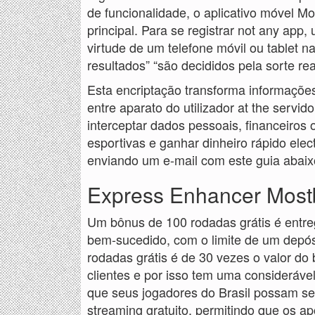
de funcionalidade, o aplicativo móvel M
principal. Para se registrar not any app
virtude de um telefone móvil ou tablet n
resultados” “são decididos pela sorte r
Esta encriptação transforma informações
entre aparato do utilizador at the servi
interceptar dados pessoais, financeiros
esportivas e ganhar dinheiro rápido elec
enviando um e-mail com este guia abaixo
Express Enhancer Mostb
Um bônus de 100 rodadas grátis é entre
bem-sucedido, com o limite de um depósi
rodadas grátis é de 30 vezes o valor d
clientes e por isso tem uma consideráv
que seus jogadores do Brasil possam se 
streaming gratuito, permitindo que os a