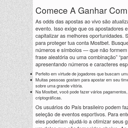
Comece A Ganhar Com 
As odds das apostas ao vivo são atualiz
evento. Isso exige que os apostadores e
capitalizar as melhores oportunidades.
para proteger tua conta Mostbet. Busqu
números e símbolos — que não formem pa
frase aleatória ou uma combinação” “par
apresentando números e caracteres esp
Perfeito em virtude de jogadores que buscam uma
Muitas pessoas gostam para apostar em seu time
sobre uma grande vitória.
Na Mostbet, você pode fazer vários pagamentos, 
criptográficas.
Os usuários do País brasileiro podem f
seleção de eventos esportivos. Para e
eles poderiam ajudá-lo a otimizar seus 