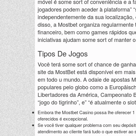
móvel é some sort of conveniência e a fa
jogadores podem aceder à plataforma” 
independentemente da sua localização, e 
disso, a Mostbet organiza regularmente
financeiro, bem como games rápidos que
iniciativas ajudam some sort of manter 
Tipos De Jogos
Você terá some sort of chance de ganh
site da MostBet está disponível em mais
em todo u mundo. A odaie de apostas M
populares pelo globo como a Europäisc
Libertadores da América, Campeonato Bras
“jogo do tigrinho”, e” “é atualmente o s
Embora the Mostbet Casino possa lhe oferecer 1 b
oferecidos é excepcional.
Se você tiver qualquer problema com seu depósit
atendimento ao cliente fará tudo o que estiver ao 