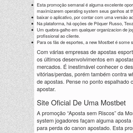
Esta promoção semanal é alguma excelente oport
maximizarem operating system seus ganhos at th
baixar o aplicativo, por contar com uma versão a
Na plataforma, há opções de Pôquer Russo, Tex
Um quebra-galho em qualquer organizacion de jog
profissional ao cliente.
Para os fãs de esportes, a new Mostbet é some so
Com várias empresas de apostas esporti
os últimos desenvolvimentos em apostas”
mercados. É inestimável conhecer o de
vitórias/perdas, porém também contra wh
de apostas. Pense no ponto espalhado 
apostar.
Site Oficial De Uma Mostbet
A promoção “Aposta sem Riscos” da Mo
system jogadores façam alguma aposta d
para perda do canon apostado. Esta pr