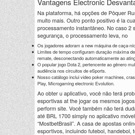
Vantagens Electronic Desvan
Na plataforma, há opções de Pôquer Ru
muito mais. Outro ponto positivo é la c
processamento instantâneo. No caso 2 s
segurança, o processamento leva, no
Os jogadores adoram a new máquina de caça-níq
Limites de tempo configuram duração máxima de 
remate, desconectando automaticamente ao atingi
O popular jogo Dota 2, pertencente ao gênero mult
audiência nos circuitos de eSports.
Nosso catálogo inclui video poker machines, cras
Play, Microgaming electronic Evolution.
Ao obter u aplicativo, você não terá p
esportivas at the jogar os mesmos jogos
perform site. Você também não terá du
até BRL 1700 simply no aplicativo móve
“MostbetBrasil”. A casa de apostas onli
esportivos, incluindo futebol, handebol, t