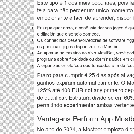
Este tipo é 1 dos mais populares, pois 
tela para não perder um único momento d
emocionante e fácil de aprender, dispon
Em qualquer caso, a essência desses jogos é que
e dilación que o sorteio comece.
Os conhecidos desenvolvedores de software Yggd
os principais jogos disponíveis na Mostbet.
Ao apostar no cassino ao vivo MostBet, você pod
programa sobre fidelidade ou dormir saldos em c
A organizacion oferece oportunidades afin de r
Prazo para cumprir é 25 dias após ativa
ganhos expiram automaticamente. O Mos
125% até 400 EUR not any primeiro dep
de qualificar. Estrutura divide-se em 6
permitindo experimentar ambas vertente
Vantagens Perform App Mostb
No ano de 2024, a Mostbet empieza disp