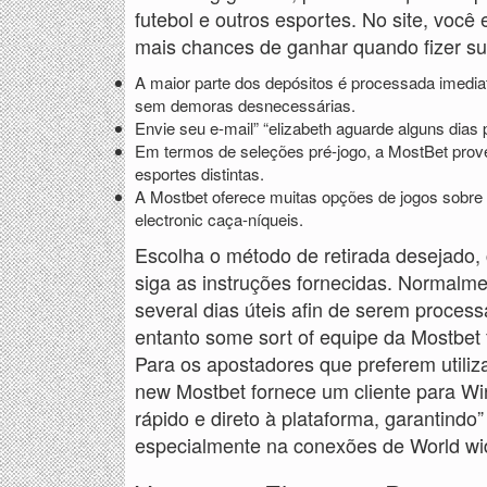
futebol e outros esportes. No site, você
mais chances de ganhar quando fizer s
A maior parte dos depósitos é processada imediat
sem demoras desnecessárias.
Envie seu e-mail” “elizabeth aguarde alguns dias 
Em termos de seleções pré-jogo, a MostBet pro
esportes distintas.
A Mostbet oferece muitas opções de jogos sobre 
electronic caça-níqueis.
Escolha o método de retirada desejado, 
siga as instruções fornecidas. Normalme
several dias úteis afin de serem proce
entanto some sort of equipe da Mostbet f
Para os apostadores que preferem utiliz
new Mostbet fornece um cliente para W
rápido e direto à plataforma, garantind
especialmente na conexões de World wi