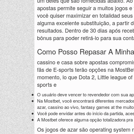
um deles que são fornecidas abaixo. Ao 
apostas permite seguir a muitos jogos e
você quiser maximizar en totalidad seus
alguma excelente substituição, a partir
resultados. Dentro de 30 dias após rece
bônus para poder retirá-lo para sua cont
Como Posso Repasar A Minha
cassino e casa sobre apostas compromi
fãs de E-sports terão opções na MostBe
momento, lo que Dota 2, Little league of
sports e
O usuário deve vencer to revendedor com sua ap
Na Mostbet, você encontrará diferentes mercados p
azar, cassino ao vivo, fantasy games at the muito
Você pode envidar antes do início da partida, ac
A Mostbet oferece alguma opção totalizadora pra 
Os jogos de azar são operating system 