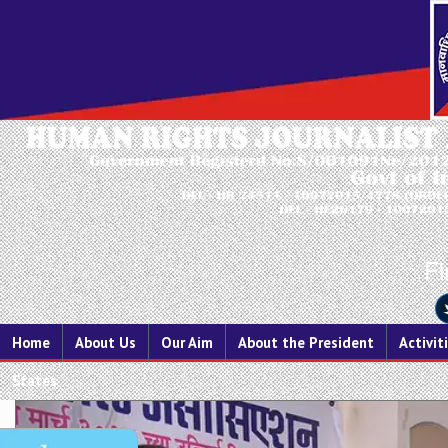
Fi
Home
About Us
Our Aim
About the President
Activit
States
Previous