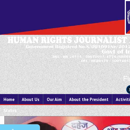
Fi
Home
About Us
Our Aim
About the President
Activit
States
Previous