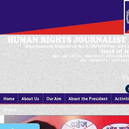
Fi
Home
About Us
Our Aim
About the President
Activit
States
Previous